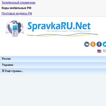
Телефонный справочник
Коды мобильных РФ
Почтовые индексы РФ
E
Россия
Украина
☰ Ещё страны...