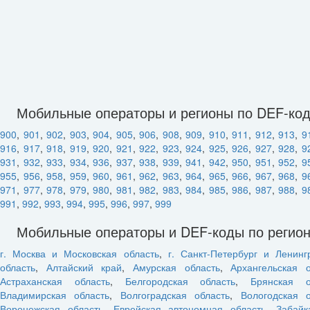
Мобильные операторы и регионы по DEF-ко
900
,
901
,
902
,
903
,
904
,
905
,
906
,
908
,
909
,
910
,
911
,
912
,
913
,
9
916
,
917
,
918
,
919
,
920
,
921
,
922
,
923
,
924
,
925
,
926
,
927
,
928
,
9
931
,
932
,
933
,
934
,
936
,
937
,
938
,
939
,
941
,
942
,
950
,
951
,
952
,
9
955
,
956
,
958
,
959
,
960
,
961
,
962
,
963
,
964
,
965
,
966
,
967
,
968
,
9
971
,
977
,
978
,
979
,
980
,
981
,
982
,
983
,
984
,
985
,
986
,
987
,
988
,
9
991
,
992
,
993
,
994
,
995
,
996
,
997
,
999
Мобильные операторы и DEF-коды по регио
г. Москва и Московская область
,
г. Санкт-Петербург и Ленинг
область
,
Алтайский край
,
Амурская область
,
Архангельская о
Астраханская область
,
Белгородская область
,
Брянская о
Владимирская область
,
Волгоградская область
,
Вологодская о
Воронежская область
,
Еврейская автономная область
,
Забайк