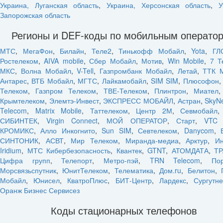
Украина, Луганская область
,
Украина, Херсонская область
,
У
Запорожская область
Регионы и DEF-коды по мобильным операто
МТС
,
МегаФон
,
Билайн
,
Теле2
,
Тинькофф Мобайл
,
Yota
,
ГЛ
Ростелеком
,
AIVA mobile
,
Сбер Мобайл
,
Мотив
,
Win Mobile
,
7 Т
МКС
,
Волна Мобайл
,
V-Tell
,
Газпромбанк Мобайл
,
Летай
,
ТТК 
Антарес
,
ВТБ Мобайл
,
МГТС
,
Лайкамобайл
,
SIM SIM
,
Плюсофон
Телеком
,
Газпром Телеком
,
ТВЕ-Телеком
,
Плинтрон
,
Миател
Крымтелеком
,
Элемтэ-Инвест
,
ЭКСПРЕСС МОБАЙЛ
,
Астран
,
SkyN
Telecom
,
Matrix Mobile
,
Таттелеком
,
Центр 2М
,
Севмобайл
СИБИНТЕК
,
Virgin Connect
,
МОЙ ОПЕРАТОР
,
Старт
,
VTC 
КРОМИКС
,
Алло Инкогнито
,
Sun SIM
,
Севтелеком
,
Danycom
,
СИНТОНИК
,
АСВТ
,
Мир Телеком
,
Миранда-медиа
,
Арктур
,
Ин
Iridium
,
МТС Кибербезопасность
,
Квантек
,
GTNT
,
АТОМДАТА
,
ТР
Цифра групп
,
Телепорт
,
Метро-пэй
,
TRN Telecom
,
По
Морсвязьспутник
,
ЮнитТелеком
,
Телематика
,
Дом.ru
,
Белитон
,
Мобайл
,
Юнисел
,
КватроПлюс
,
БИТ-Центр
,
Лардекс
,
Сургутн
Оранж Бизнес Сервисез
Коды стационарных телефонов