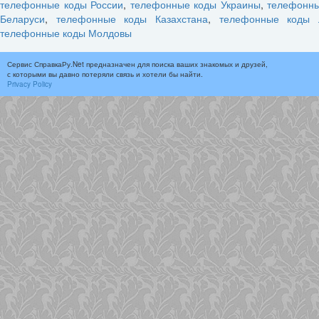
телефонные коды России
,
телефонные коды Украины
,
телефонн
Беларуси
,
телефонные коды Казахстана
,
телефонные коды 
телефонные коды Молдовы
Сервис СправкаРу.Net предназначен для поиска ваших знакомых и друзей,
с которыми вы давно потеряли связь и хотели бы найти.
Privacy Policy