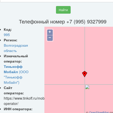
Найти
Телефонный номер +7 (995) 9327999
Код:
+
995
−
Регион:
Волгоградская
область
Изначальный
оператор:
Тинькофф
Мобайл
(ООО
"Тинькофф
Мобайл")
Сайт
оператора:
https://www.tinkoff.ru/mobile-
operator/
ИНН оператора:
©
OpenStreetMap
con