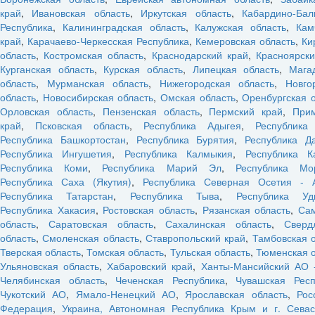
край
,
Ивановская область
,
Иркутская область
,
Кабардино-Бал
Республика
,
Калининградская область
,
Калужская область
,
Кам
край
,
Карачаево-Черкесская Республика
,
Кемеровская область
,
Ки
область
,
Костромская область
,
Краснодарский край
,
Красноярски
Курганская область
,
Курская область
,
Липецкая область
,
Мага
область
,
Мурманская область
,
Нижегородская область
,
Новго
область
,
Новосибирская область
,
Омская область
,
Оренбургская 
Орловская область
,
Пензенская область
,
Пермский край
,
При
край
,
Псковская область
,
Республика Адыгея
,
Республика
Республика Башкортостан
,
Республика Бурятия
,
Республика Да
Республика Ингушетия
,
Республика Калмыкия
,
Республика К
Республика Коми
,
Республика Марий Эл
,
Республика Мо
Республика Саха (Якутия)
,
Республика Северная Осетия - 
Республика Татарстан
,
Республика Тыва
,
Республика Уд
Республика Хакасия
,
Ростовская область
,
Рязанская область
,
Са
область
,
Саратовская область
,
Сахалинская область
,
Сверд
область
,
Смоленская область
,
Ставропольский край
,
Тамбовская 
Тверская область
,
Томская область
,
Тульская область
,
Тюменская о
Ульяновская область
,
Хабаровский край
,
Ханты-Мансийский АО 
Челябинская область
,
Чеченская Республика
,
Чувашская Респ
Чукотский АО
,
Ямало-Ненецкий АО
,
Ярославская область
,
Рос
Федерация
,
Украина, Автономная Республика Крым и г. Севас