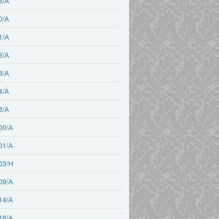
8/А
0/А
1/А
2/А
3/А
4/А
8/А
00/А
01/А
03/Н
09/А
14/А
18/А