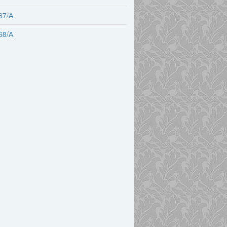
67/А
68/А