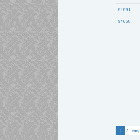
91991
91650
1
2
сле