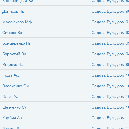
Коберницкий Ви
Садова Вул.
,
дом 8
Денисов Нв
Садова Вул.
,
дом 9
Маслюкова Мф
Садова Вул.
,
дом 9
Сиянко Вс
Садова Вул.
,
дом 9
Бондаренко Нп
Садова Вул.
,
дом 9
Барахтий Ви
Садова Вул.
,
дом 9
Ищенко На
Садова Вул.
,
дом 9
Гудзь Аф
Садова Вул.
,
дом 1
Височенко Ом
Садова Вул.
,
дом 1
Плыс Аа
Садова Вул.
,
дом 1
Шевченко Ск
Садова Вул.
,
дом 1
Корбич Ав
Садова Вул.
,
дом 1
Заикин Вг
Садова Вул.
,
дом 1