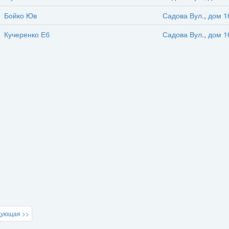
Бойко Юв
Садова Вул.
,
дом 1
Кучеренко Еб
Садова Вул.
,
дом 1
дующая >>