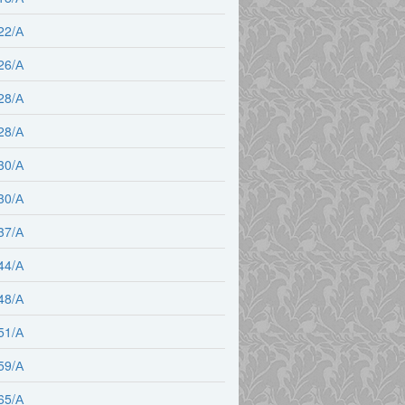
22/А
26/А
28/А
28/А
30/А
30/А
37/А
44/А
48/А
51/А
59/А
65/А