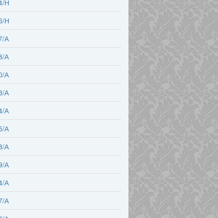
4/Н
6/Н
7/А
8/А
0/А
3/А
4/А
5/А
8/А
9/А
4/А
7/А