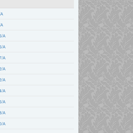
/А
/А
6/А
6/А
7/А
2/А
2/А
4/А
6/А
8/А
0/А