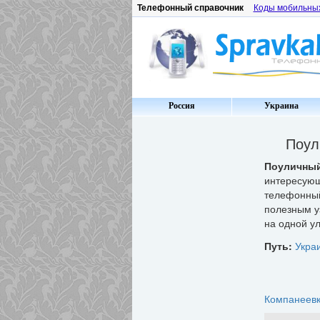
Телефонный справочник
Коды мобильны
Россия
Украина
Поул
Поуличный
интересую
телефонный
полезным у
на одной ул
Путь:
Укра
Компанеев